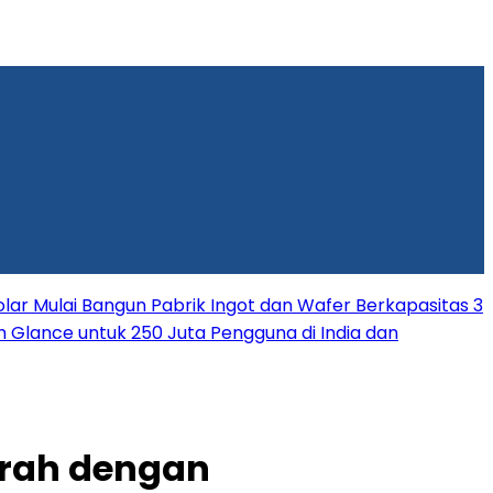
lar Mulai Bangun Pabrik Ingot dan Wafer Berkapasitas 3
rm Glance untuk 250 Juta Pengguna di India dan
mrah dengan