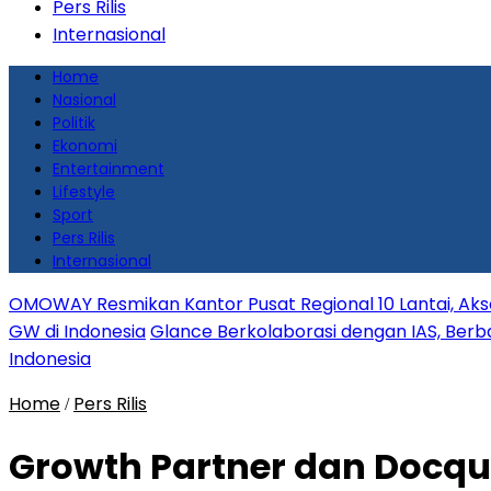
Pers Rilis
Internasional
Home
Nasional
Politik
Ekonomi
Entertainment
Lifestyle
Sport
Pers Rilis
Internasional
OMOWAY Resmikan Kantor Pusat Regional 10 Lantai, Aks
GW di Indonesia
Glance Berkolaborasi dengan IAS, Berbag
Indonesia
Home
Pers Rilis
/
Growth Partner dan Docq