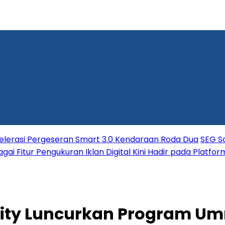
elerasi Pergeseran Smart 3.0 Kendaraan Roda Dua
SEG So
ai Fitur Pengukuran Iklan Digital Kini Hadir pada Platfo
uity Luncurkan Program U