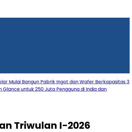
lar Mulai Bangun Pabrik Ingot dan Wafer Berkapasitas 3
rm Glance untuk 250 Juta Pengguna di India dan
an Triwulan I-2026