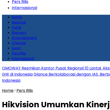
Pers Rilis
Internasional
Home
Nasional
Politik
Ekonomi
Entertainment
Lifestyle
Sport
Pers Rilis
Internasional
OMOWAY Resmikan Kantor Pusat Regional 10 Lantai, Aks
GW di Indonesia
Glance Berkolaborasi dengan IAS, Berbag
Indonesia
Home
Pers Rilis
/
Hikvision Umumkan Kinerj