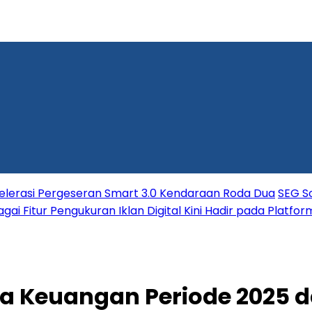
elerasi Pergeseran Smart 3.0 Kendaraan Roda Dua
SEG So
ai Fitur Pengukuran Iklan Digital Kini Hadir pada Platfo
a Keuangan Periode 2025 d