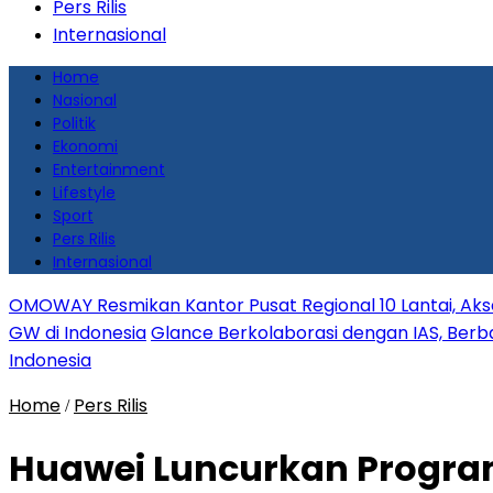
Pers Rilis
Internasional
Home
Nasional
Politik
Ekonomi
Entertainment
Lifestyle
Sport
Pers Rilis
Internasional
OMOWAY Resmikan Kantor Pusat Regional 10 Lantai, Aks
GW di Indonesia
Glance Berkolaborasi dengan IAS, Berbag
Indonesia
Home
Pers Rilis
/
Huawei Luncurkan Progra