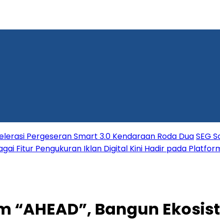
elerasi Pergeseran Smart 3.0 Kendaraan Roda Dua
SEG So
ai Fitur Pengukuran Iklan Digital Kini Hadir pada Platfo
m “AHEAD”, Bangun Ekosist