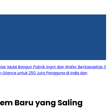
lar Mulai Bangun Pabrik Ingot dan Wafer Berkapasitas 3
rm Glance untuk 250 Juta Pengguna di India dan
em Baru yang Saling