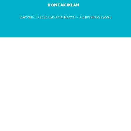
KONTAK IKLAN
COPYRIGHT © 2026 CEKFAKTANYA.COM - ALL RIGHTS RESERVED