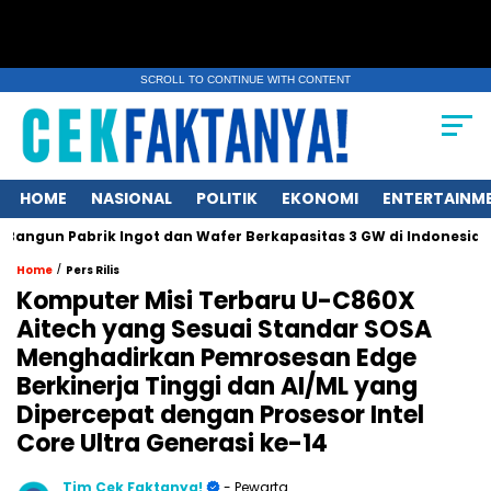
SCROLL TO CONTINUE WITH CONTENT
HOME
NASIONAL
POLITIK
EKONOMI
ENTERTAINM
un Pabrik Ingot dan Wafer Berkapasitas 3 GW di Indonesia
Gl
/
Home
Pers Rilis
Komputer Misi Terbaru U-C860X
Aitech yang Sesuai Standar SOSA
Menghadirkan Pemrosesan Edge
Berkinerja Tinggi dan AI/ML yang
Dipercepat dengan Prosesor Intel
Core Ultra Generasi ke-14
Tim Cek Faktanya!
- Pewarta