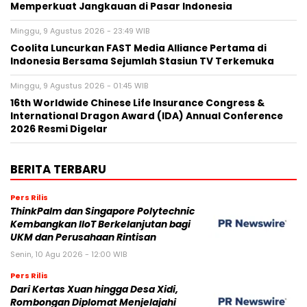
Memperkuat Jangkauan di Pasar Indonesia
Minggu, 9 Agustus 2026 - 23:49 WIB
Coolita Luncurkan FAST Media Alliance Pertama di
Indonesia Bersama Sejumlah Stasiun TV Terkemuka
Minggu, 9 Agustus 2026 - 01:45 WIB
16th Worldwide Chinese Life Insurance Congress &
International Dragon Award (IDA) Annual Conference
2026 Resmi Digelar
BERITA TERBARU
Pers Rilis
ThinkPalm dan Singapore Polytechnic
Kembangkan IIoT Berkelanjutan bagi
UKM dan Perusahaan Rintisan
Senin, 10 Agu 2026 - 12:00 WIB
Pers Rilis
Dari Kertas Xuan hingga Desa Xidi,
Rombongan Diplomat Menjelajahi