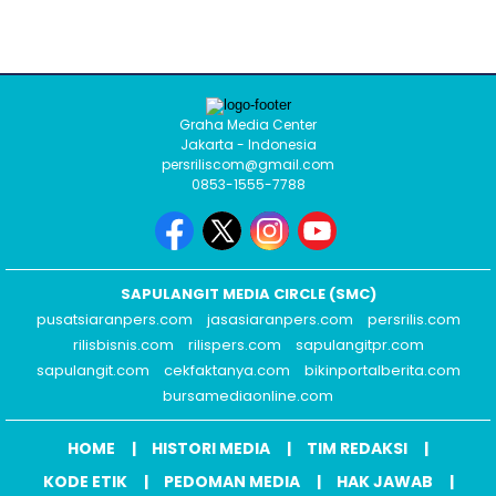
Graha Media Center
Jakarta - Indonesia
persriliscom@gmail.com
0853-1555-7788
SAPULANGIT MEDIA CIRCLE (SMC)
pusatsiaranpers.com
jasasiaranpers.com
persrilis.com
rilisbisnis.com
rilispers.com
sapulangitpr.com
sapulangit.com
cekfaktanya.com
bikinportalberita.com
bursamediaonline.com
HOME
HISTORI MEDIA
TIM REDAKSI
KODE ETIK
PEDOMAN MEDIA
HAK JAWAB