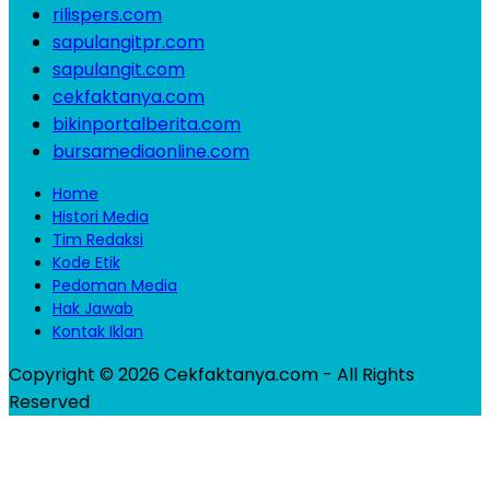
rilispers.com
sapulangitpr.com
sapulangit.com
cekfaktanya.com
bikinportalberita.com
bursamediaonline.com
Home
Histori Media
Tim Redaksi
Kode Etik
Pedoman Media
Hak Jawab
Kontak Iklan
Copyright © 2026 Cekfaktanya.com - All Rights
Reserved