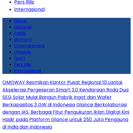
Pers Rilis
Internasional
Home
Nasional
Politik
Ekonomi
Entertainment
Lifestyle
Sport
Pers Rilis
Internasional
OMOWAY Resmikan Kantor Pusat Regional 10 Lantai,
Akselerasi Pergeseran Smart 3.0 Kendaraan Roda Dua
SEG Solar Mulai Bangun Pabrik Ingot dan Wafer
Berkapasitas 3 GW di Indonesia
Glance Berkolaborasi
dengan IAS, Berbagai Fitur Pengukuran Iklan Digital Kini
Hadir pada Platform Glance untuk 250 Juta Pengguna
di India dan Indonesia