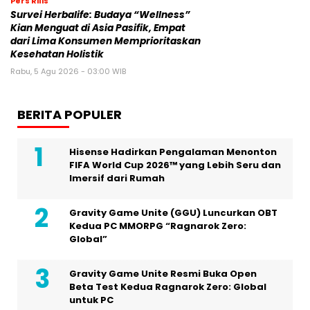
Pers Rilis
Survei Herbalife: Budaya “Wellness”
Kian Menguat di Asia Pasifik, Empat
dari Lima Konsumen Memprioritaskan
Kesehatan Holistik
Rabu, 5 Agu 2026 - 03:00 WIB
BERITA POPULER
Hisense Hadirkan Pengalaman Menonton
FIFA World Cup 2026™ yang Lebih Seru dan
Imersif dari Rumah
Gravity Game Unite (GGU) Luncurkan OBT
Kedua PC MMORPG “Ragnarok Zero:
Global”
Gravity Game Unite Resmi Buka Open
Beta Test Kedua Ragnarok Zero: Global
untuk PC