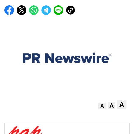
A
A
A