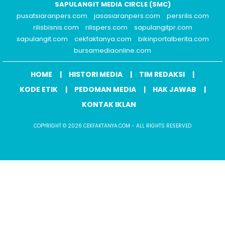
SAPULANGIT MEDIA CIRCLE (SMC)
pusatsiaranpers.com
jasasiaranpers.com
persrilis.com
rilisbisnis.com
rilispers.com
sapulangitpr.com
sapulangit.com
cekfaktanya.com
bikinportalberita.com
bursamediaonline.com
HOME
HISTORI MEDIA
TIM REDAKSI
KODE ETIK
PEDOMAN MEDIA
HAK JAWAB
KONTAK IKLAN
COPYRIGHT © 2026 CEKFAKTANYA.COM - ALL RIGHTS RESERVED