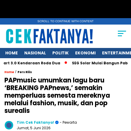
SCROLL TO CONTINUE WITH CONTENT
HOME
NASIONAL
POLITIK
EKONOMI
ENTERTAINM
0 Kendaraan Roda Dua
SEG Solar Mulai Bangun Pabrik Ingot 
/
Home
Pers Rilis
PAPmusic umumkan lagu baru
‘BREAKING PAPnews,’ semakin
memperluas semesta mereknya
melalui fashion, musik, dan pop
surealis
Tim Cek Faktanya!
- Pewarta
Jumat, 5 Juni 2026