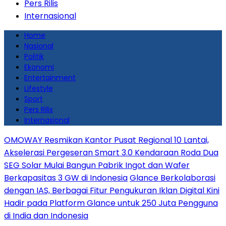
Pers Rilis
Internasional
Home
Nasional
Politik
Ekonomi
Entertainment
Lifestyle
Sport
Pers Rilis
Internasional
OMOWAY Resmikan Kantor Pusat Regional 10 Lantai,
Akselerasi Pergeseran Smart 3.0 Kendaraan Roda Dua
SEG Solar Mulai Bangun Pabrik Ingot dan Wafer
Berkapasitas 3 GW di Indonesia
Glance Berkolaborasi
dengan IAS, Berbagai Fitur Pengukuran Iklan Digital Kini
Hadir pada Platform Glance untuk 250 Juta Pengguna
di India dan Indonesia