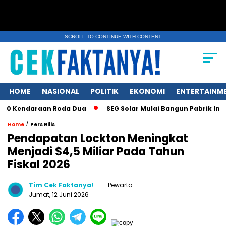
SCROLL TO CONTINUE WITH CONTENT
HOME
NASIONAL
POLITIK
EKONOMI
ENTERTAINM
ndaraan Roda Dua
SEG Solar Mulai Bangun Pabrik Ingot dan W
/
Home
Pers Rilis
Pendapatan Lockton Meningkat
Menjadi $4,5 Miliar Pada Tahun
Fiskal 2026
Tim Cek Faktanya!
- Pewarta
Jumat, 12 Juni 2026