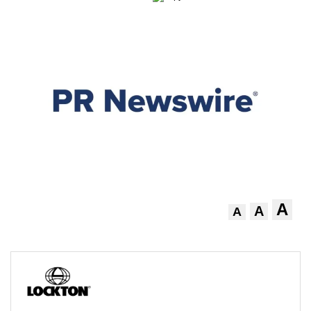
A
A
A