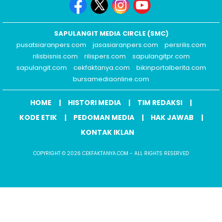
SAPULANGIT MEDIA CIRCLE (SMC)
pusatsiaranpers.com
jasasiaranpers.com
persrilis.com
rilisbisnis.com
rilispers.com
sapulangitpr.com
sapulangit.com
cekfaktanya.com
bikinportalberita.com
bursamediaonline.com
HOME
HISTORI MEDIA
TIM REDAKSI
KODE ETIK
PEDOMAN MEDIA
HAK JAWAB
KONTAK IKLAN
COPYRIGHT © 2026 CEKFAKTANYA.COM - ALL RIGHTS RESERVED