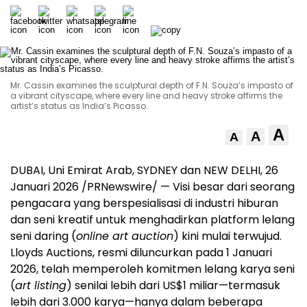
Mr. Cassin examines the sculptural depth of F.N. Souza’s impasto of
a vibrant cityscape, where every line and heavy stroke affirms the
artist’s status as India’s Picasso.
A
A
A
DUBAI, Uni Emirat Arab, SYDNEY dan NEW DELHI, 26
Januari 2026 /PRNewswire/ — Visi besar dari seorang
pengacara yang berspesialisasi di industri hiburan
dan seni kreatif untuk menghadirkan platform lelang
seni daring (
online art auction
) kini mulai terwujud.
Lloyds Auctions, resmi diluncurkan pada 1 Januari
2026, telah memperoleh komitmen lelang karya seni
(
art listing
) senilai lebih dari US$1 miliar—termasuk
lebih dari 3.000 karya—hanya dalam beberapa