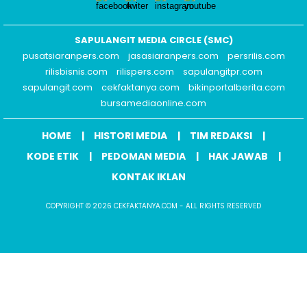
SAPULANGIT MEDIA CIRCLE (SMC)
pusatsiaranpers.com
jasasiaranpers.com
persrilis.com
rilisbisnis.com
rilispers.com
sapulangitpr.com
sapulangit.com
cekfaktanya.com
bikinportalberita.com
bursamediaonline.com
HOME
HISTORI MEDIA
TIM REDAKSI
KODE ETIK
PEDOMAN MEDIA
HAK JAWAB
KONTAK IKLAN
COPYRIGHT © 2026 CEKFAKTANYA.COM - ALL RIGHTS RESERVED