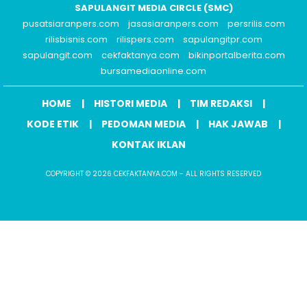
SAPULANGIT MEDIA CIRCLE (SMC)
pusatsiaranpers.com
jasasiaranpers.com
persrilis.com
rilisbisnis.com
rilispers.com
sapulangitpr.com
sapulangit.com
cekfaktanya.com
bikinportalberita.com
bursamediaonline.com
HOME
HISTORI MEDIA
TIM REDAKSI
KODE ETIK
PEDOMAN MEDIA
HAK JAWAB
KONTAK IKLAN
COPYRIGHT © 2026 CEKFAKTANYA.COM - ALL RIGHTS RESERVED