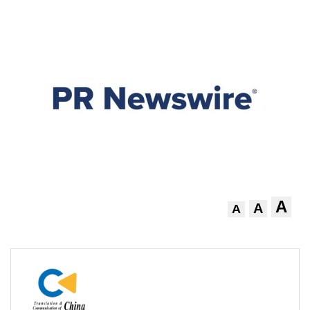
A
A
A