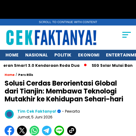
SCROLL TO CONTINUE WITH CONTENT
HOME
NASIONAL
POLITIK
EKONOMI
ENTERTAINM
an Smart 3.0 Kendaraan Roda Dua
SEG Solar Mulai Bangun Pab
/
Home
Pers Rilis
Solusi Cerdas Berorientasi Global
dari Tianjin: Membawa Teknologi
Mutakhir ke Kehidupan Sehari-hari
Tim Cek Faktanya!
- Pewarta
Jumat, 5 Juni 2026