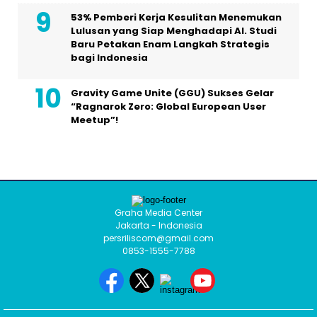
53% Pemberi Kerja Kesulitan Menemukan
Lulusan yang Siap Menghadapi AI. Studi
Baru Petakan Enam Langkah Strategis
bagi Indonesia
Gravity Game Unite (GGU) Sukses Gelar
“Ragnarok Zero: Global European User
Meetup”!
Graha Media Center
Jakarta - Indonesia
persriliscom@gmail.com
0853-1555-7788