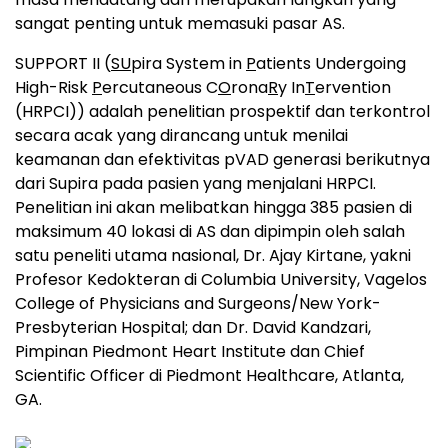
sangat penting untuk memasuki pasar AS.
SUPPORT II (
SU
pira System in
P
atients Undergoing
High-Risk
P
ercutaneous C
O
rona
R
y In
T
ervention
(HRPCI)) adalah penelitian prospektif dan terkontrol
secara acak yang dirancang untuk menilai
keamanan dan efektivitas pVAD generasi berikutnya
dari Supira pada pasien yang menjalani HRPCI.
Penelitian ini akan melibatkan hingga 385 pasien di
maksimum 40 lokasi di AS dan dipimpin oleh salah
satu peneliti utama nasional, Dr. Ajay Kirtane, yakni
Profesor Kedokteran di Columbia University, Vagelos
College of Physicians and Surgeons/New York-
Presbyterian Hospital; dan Dr. David Kandzari,
Pimpinan Piedmont Heart Institute dan Chief
Scientific Officer di Piedmont Healthcare, Atlanta,
GA.