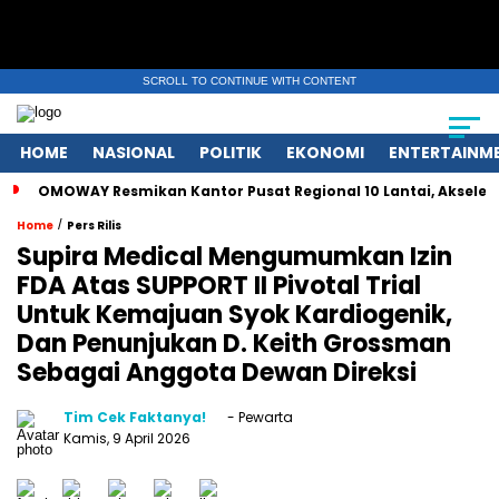
SCROLL TO CONTINUE WITH CONTENT
HOME
NASIONAL
POLITIK
EKONOMI
ENTERTAINM
OMOWAY Resmikan Kantor Pusat Regional 10 Lantai, Akseler
/
Home
Pers Rilis
Supira Medical Mengumumkan Izin
FDA Atas SUPPORT II Pivotal Trial
Untuk Kemajuan Syok Kardiogenik,
Dan Penunjukan D. Keith Grossman
Sebagai Anggota Dewan Direksi
Tim Cek Faktanya!
- Pewarta
Kamis, 9 April 2026