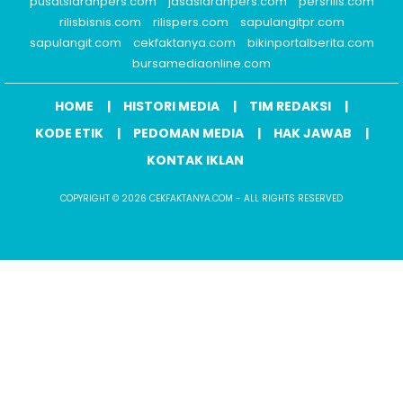
pusatsiaranpers.com
jasasiaranpers.com
persrilis.com
rilisbisnis.com
rilispers.com
sapulangitpr.com
sapulangit.com
cekfaktanya.com
bikinportalberita.com
bursamediaonline.com
HOME
HISTORI MEDIA
TIM REDAKSI
KODE ETIK
PEDOMAN MEDIA
HAK JAWAB
KONTAK IKLAN
COPYRIGHT © 2026 CEKFAKTANYA.COM - ALL RIGHTS RESERVED