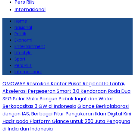
Pers Rilis
Internasional
Home
Nasional
Politik
Ekonomi
Entertainment
Lifestyle
Sport
Pers Rilis
Internasional
OMOWAY Resmikan Kantor Pusat Regional 10 Lantai,
Akselerasi Pergeseran Smart 3.0 Kendaraan Roda Dua
SEG Solar Mulai Bangun Pabrik Ingot dan Wafer
Berkapasitas 3 GW di Indonesia
Glance Berkolaborasi
dengan IAS, Berbagai Fitur Pengukuran Iklan Digital Kini
Hadir pada Platform Glance untuk 250 Juta Pengguna
di India dan Indonesia