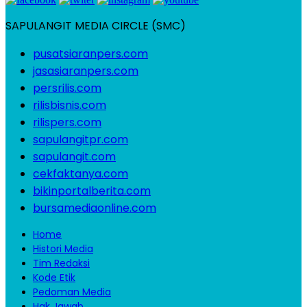
SAPULANGIT MEDIA CIRCLE (SMC)
pusatsiaranpers.com
jasasiaranpers.com
persrilis.com
rilisbisnis.com
rilispers.com
sapulangitpr.com
sapulangit.com
cekfaktanya.com
bikinportalberita.com
bursamediaonline.com
Home
Histori Media
Tim Redaksi
Kode Etik
Pedoman Media
Hak Jawab