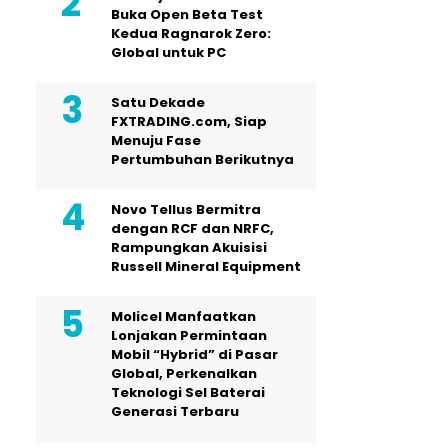
Buka Open Beta Test
Kedua Ragnarok Zero:
Global untuk PC
Satu Dekade
FXTRADING.com, Siap
Menuju Fase
Pertumbuhan Berikutnya
Novo Tellus Bermitra
dengan RCF dan NRFC,
Rampungkan Akuisisi
Russell Mineral Equipment
Molicel Manfaatkan
Lonjakan Permintaan
Mobil “Hybrid” di Pasar
Global, Perkenalkan
Teknologi Sel Baterai
Generasi Terbaru