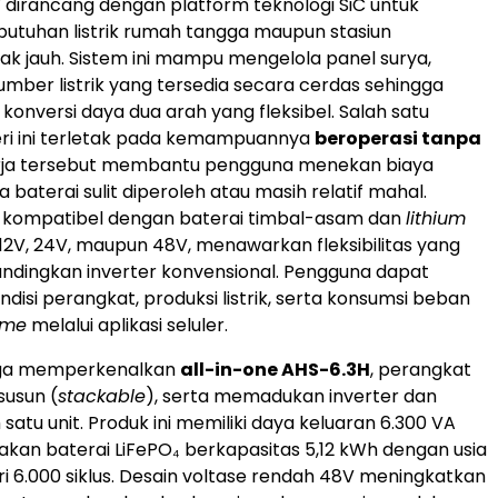
W
dirancang dengan platform teknologi SiC untuk
utuhan listrik rumah tangga maupun stasiun
rak jauh. Sistem ini mampu mengelola panel surya,
sumber listrik yang tersedia secara cerdas sehingga
konversi daya dua arah yang fleksibel. Salah satu
eri ini terletak pada kemampuannya
beroperasi tanpa
erja tersebut membantu pengguna menekan biaya
ka baterai sulit diperoleh atau masih relatif mahal.
ga kompatibel dengan baterai timbal-asam dan
lithium
2V, 24V, maupun 48V, menawarkan fleksibilitas yang
bandingkan inverter konvensional. Pengguna dapat
isi perangkat, produksi listrik, serta konsumsi beban
ime
melalui aplikasi seluler.
uga memperkenalkan
all-in-one AHS-6.3H
, perangkat
susun (
stackable
), serta memadukan inverter dan
satu unit. Produk ini memiliki daya keluaran 6.300 VA
an baterai LiFePO₄ berkapasitas 5,12 kWh dengan usia
ari 6.000 siklus. Desain voltase rendah 48V meningkatkan