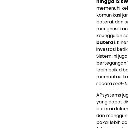
hingga 12 k
memenuhi keb
komunikasi ja
baterai, dan 
menghasilkan 
keunggulan s
baterai
. Kin
investasi keti
Sistem ini ju
bertegangan 1
lebih baik di
memantau kond
secara
real-t
APsystems j
yang dapat di
baterai dalam 
dan menggunak
pakai lebih d