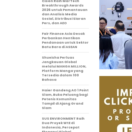
Cision Raih MarTech
Breakthrough Awards
2026 untuk Pemantauan
dan Analisis Media
Sosial, Distribusi Siaran
Pers, dan AEO
Fair Finance Asia Desak
Perbankan Hentikan
Pendanaan untuk Sektor
Batu Bara di ASEAN
Shueisha Perluas
Jangkauan Global
melalui MANGA MILLION,
Platform Manga yang
Tersedia dalam 100
Bahasa
Haier Gandeng AO 1 Point
Slam, Buka Peluang bagi
Petenis Komunitas
Tampil di Ajang Grand
Slam
SUS ENVIRONMENT Raih
Dua Proyek WtE di
Indonesia, Percepat
Ekspansi Global