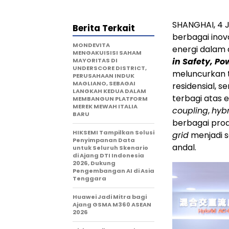
SHANGHAI, 4 
Berita Terkait
berbagai inov
MONDEVITA
energi dalam 
MENGAKUISISI SAHAM
in Safety, Po
MAYORITAS DI
UNDERSCORE DISTRICT,
meluncurkan t
PERUSAHAAN INDUK
MAGLIANO, SEBAGAI
residensial, s
LANGKAH KEDUA DALAM
terbagi atas 
MEMBANGUN PLATFORM
MEREK MEWAH ITALIA
coupling
,
hyb
BARU
berbagai prod
HIKSEMI Tampilkan Solusi
grid
menjadi s
Penyimpanan Data
andal.
untuk Seluruh Skenario
di Ajang DTI Indonesia
2026, Dukung
Pengembangan AI di Asia
Tenggara
Huawei Jadi Mitra bagi
Ajang GSMA M360 ASEAN
2026