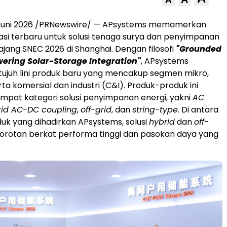
A
Juni 2026 /PRNewswire/ — APsystems memamerkan
asi terbaru untuk solusi tenaga surya dan penyimpanan
ajang SNEC 2026 di Shanghai. Dengan filosofi
"Grounded
wering Solar-Storage Integration"
, APsystems
ujuh lini produk baru yang mencakup segmen mikro,
erta komersial dan industri (C&I). Produk-produk ini
empat kategori solusi penyimpanan energi, yakni
AC
rid AC-DC coupling
,
off-grid
, dan
string-type
. Di antara
uk yang dihadirkan APsystems, solusi
hybrid
dan
off-
orotan berkat performa tinggi dan pasokan daya yang