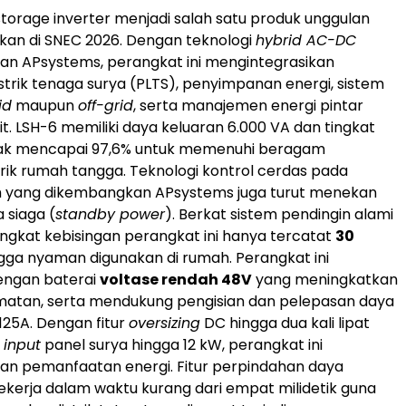
storage inverter menjadi salah satu produk unggulan
kan di SNEC 2026. Dengan teknologi
hybrid AC-DC
an APsystems, perangkat ini mengintegrasikan
strik tenaga surya (PLTS), penyimpanan energi, sistem
id
maupun
off-grid
, serta manajemen energi pintar
it. LSH-6 memiliki daya keluaran 6.000 VA dan tingkat
ncak mencapai 97,6% untuk memenuhi beragam
trik rumah tangga. Teknologi kontrol cerdas pada
 yang dikembangkan APsystems juga turut menekan
 siaga (
standby power
). Berkat sistem pendingin alami
tingkat kebisingan perangkat ini hanya tercatat
30
gga nyaman digunakan di rumah. Perangkat ini
engan baterai
voltase rendah 48V
yang meningkatkan
matan, serta mendukung pengisian dan pelepasan daya
125A. Dengan fitur
oversizing
DC hingga dua kali lipat
n
input
panel surya hingga 12 kW, perangkat ini
n pemanfaatan energi. Fitur perpindahan daya
ekerja dalam waktu kurang dari empat milidetik guna