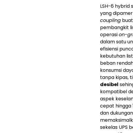
LSH-6 hybrid 
yang dipamer
coupling
buat
pembangkit li
operasi
on-gr
dalam satu un
efisiensi pu
kebutuhan lis
beban rendah
konsumsi daya
tanpa kipas, 
desibel
sehin
kompatibel d
aspek kesela
cepat hingga 
dan dukunga
memaksimalka
sekelas UPS b