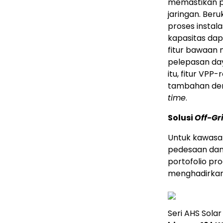
memastikan pa
jaringan. Ber
proses instal
kapasitas dap
fitur bawaan
pelepasan day
itu, fitur V
tambahan den
time
.
Solusi
Off-Gr
Untuk kawasan 
pedesaan dan
portofolio pr
menghadirkan
Seri AHS Sola