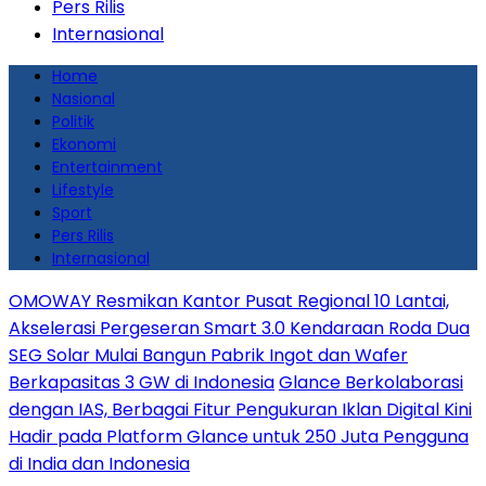
Pers Rilis
Internasional
Home
Nasional
Politik
Ekonomi
Entertainment
Lifestyle
Sport
Pers Rilis
Internasional
OMOWAY Resmikan Kantor Pusat Regional 10 Lantai,
Akselerasi Pergeseran Smart 3.0 Kendaraan Roda Dua
SEG Solar Mulai Bangun Pabrik Ingot dan Wafer
Berkapasitas 3 GW di Indonesia
Glance Berkolaborasi
dengan IAS, Berbagai Fitur Pengukuran Iklan Digital Kini
Hadir pada Platform Glance untuk 250 Juta Pengguna
di India dan Indonesia