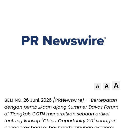
A
A
A
BEIJING
,
26 Juni, 2026
/PRNewswire/ —
Bertepatan
dengan pembukaan ajang Summer Davos Forum
di Tiongkok, CGTN menerbitkan sebuah artikel
tentang konsep "China Opportunity 2.0" sebagai
penggerak baru di balik pertumbuhan ekonomi