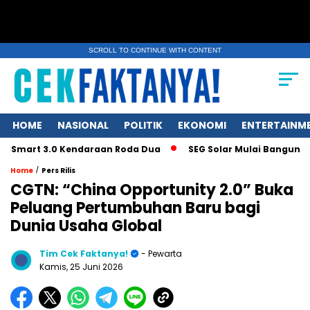
SCROLL TO CONTINUE WITH CONTENT
HOME
NASIONAL
POLITIK
EKONOMI
ENTERTAINM
rt 3.0 Kendaraan Roda Dua
SEG Solar Mulai Bangun Pabrik In
/
Home
Pers Rilis
CGTN: “China Opportunity 2.0” Buka
Peluang Pertumbuhan Baru bagi
Dunia Usaha Global
Tim Cek Faktanya!
- Pewarta
Kamis, 25 Juni 2026