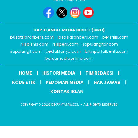
SAPULANGIT MEDIA CIRCLE (SMC)
pusatsiaranpers.com
jasasiaranpers.com
persrilis.com
rilisbisnis.com
rilispers.com
sapulangitpr.com
sapulangit.com
cekfaktanya.com
bikinportalberita.com
bursamediaonline.com
HOME
HISTORI MEDIA
TIM REDAKSI
KODE ETIK
PEDOMAN MEDIA
HAK JAWAB
KONTAK IKLAN
COPYRIGHT © 2026 CEKFAKTANYA.COM - ALL RIGHTS RESERVED