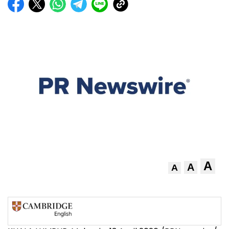
A
A
A