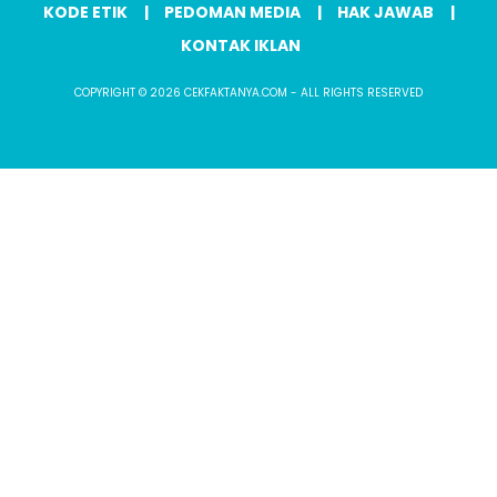
KODE ETIK
PEDOMAN MEDIA
HAK JAWAB
KONTAK IKLAN
COPYRIGHT © 2026 CEKFAKTANYA.COM - ALL RIGHTS RESERVED