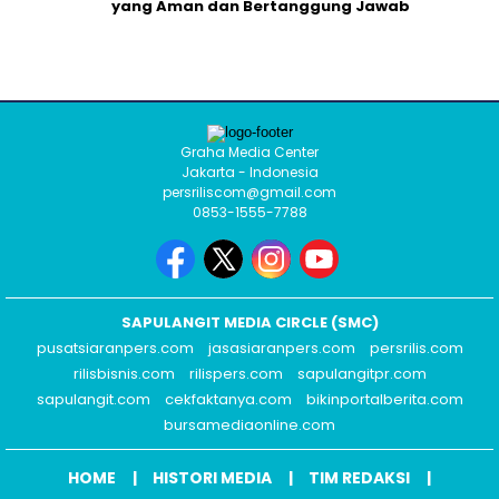
yang Aman dan Bertanggung Jawab
Graha Media Center
Jakarta - Indonesia
persriliscom@gmail.com
0853-1555-7788
SAPULANGIT MEDIA CIRCLE (SMC)
pusatsiaranpers.com
jasasiaranpers.com
persrilis.com
rilisbisnis.com
rilispers.com
sapulangitpr.com
sapulangit.com
cekfaktanya.com
bikinportalberita.com
bursamediaonline.com
HOME
HISTORI MEDIA
TIM REDAKSI