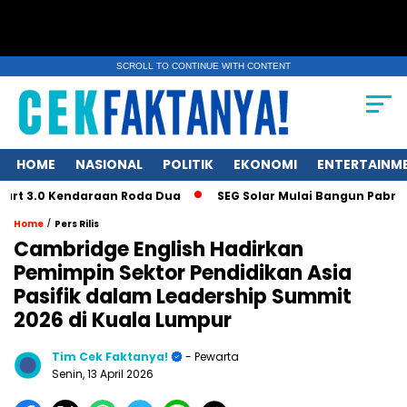
SCROLL TO CONTINUE WITH CONTENT
HOME
NASIONAL
POLITIK
EKONOMI
ENTERTAINM
 Kendaraan Roda Dua
SEG Solar Mulai Bangun Pabrik Ingot d
/
Home
Pers Rilis
Cambridge English Hadirkan
Pemimpin Sektor Pendidikan Asia
Pasifik dalam Leadership Summit
2026 di Kuala Lumpur
Tim Cek Faktanya!
- Pewarta
Senin, 13 April 2026