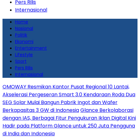
Pers Rilis
Internasional
Home
Nasional
Politik
Ekonomi
Entertainment
Lifestyle
Sport
Pers Rilis
Internasional
OMOWAY Resmikan Kantor Pusat Regional 10 Lantai,
Akselerasi Pergeseran Smart 3.0 Kendaraan Roda Dua
SEG Solar Mulai Bangun Pabrik Ingot dan Wafer
Berkapasitas 3 GW di Indonesia
Glance Berkolaborasi
dengan IAS, Berbagai Fitur Pengukuran Iklan Digital Kini
Hadir pada Platform Glance untuk 250 Juta Pengguna
di India dan Indonesia