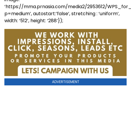
‘https://mma.prnasia.com/media2/2953612/WPS_fo
p=medium’, autostart:’false’, stretching : ‘uniform’,
width: ‘512’, height: ‘288’});
ADVERTISEMENT