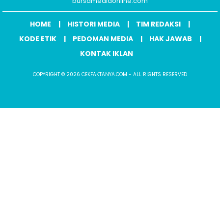
bursamediaonline.com
HOME
HISTORI MEDIA
TIM REDAKSI
KODE ETIK
PEDOMAN MEDIA
HAK JAWAB
KONTAK IKLAN
COPYRIGHT © 2026 CEKFAKTANYA.COM - ALL RIGHTS RESERVED