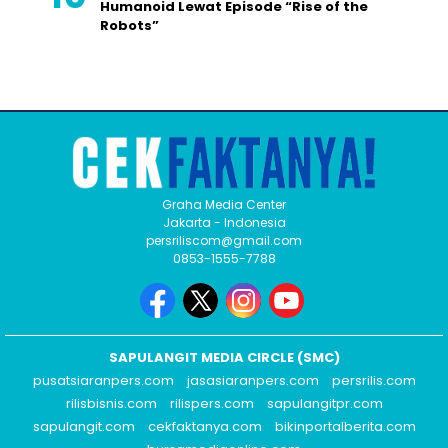
Humanoid Lewat Episode “Rise of the
Robots”
Graha Media Center
Jakarta - Indonesia
persriliscom@gmail.com
0853-1555-7788
SAPULANGIT MEDIA CIRCLE (SMC)
pusatsiaranpers.com
jasasiaranpers.com
persrilis.com
rilisbisnis.com
rilispers.com
sapulangitpr.com
sapulangit.com
cekfaktanya.com
bikinportalberita.com