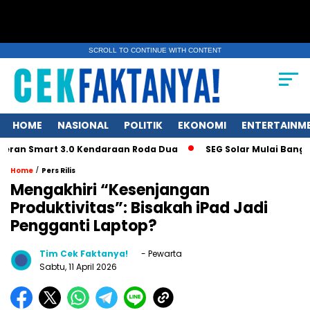
SCROLL TO CONTINUE WITH CONTENT
HOME
NASIONAL
POLITIK
EKONOMI
ENTERTAINM
 Smart 3.0 Kendaraan Roda Dua
SEG Solar Mulai Bangun Pabri
/
Home
Pers Rilis
Mengakhiri “Kesenjangan
Produktivitas”: Bisakah iPad Jadi
Pengganti Laptop?
Tim Cek Faktanya!
- Pewarta
Sabtu, 11 April 2026