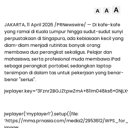
A
A
A
JAKARTA, 11 April 2026 /PRNewswire/ — Di kafe-kafe
yang ramai di Kuala Lumpur hingga sudut-sudut sunyi
perpustakaan di Singapura, ada kebiasaan kecil yang
diam-diam menjadi rutinitas banyak orang:
membawa dua perangkat sekaligus. Pelajar dan
mahasiswa, serta profesional muda membawa iPad
sebagai perangkat portabel, sedangkan laptop
tersimpan di dalam tas untuk pekerjaan yang benar-
benar "serius".
jwplayer.key=”3Fznr2BGJZtpwZmA+81lm048ks6+0NjLX
jwplayer(‘myplayer1’).setup({file:
‘https://mma.prnasia.com/media2/2953612/WPS_for
image: