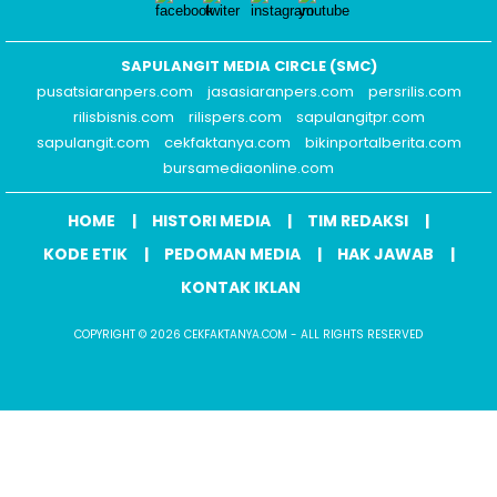
SAPULANGIT MEDIA CIRCLE (SMC)
pusatsiaranpers.com
jasasiaranpers.com
persrilis.com
rilisbisnis.com
rilispers.com
sapulangitpr.com
sapulangit.com
cekfaktanya.com
bikinportalberita.com
bursamediaonline.com
HOME
HISTORI MEDIA
TIM REDAKSI
KODE ETIK
PEDOMAN MEDIA
HAK JAWAB
KONTAK IKLAN
COPYRIGHT © 2026 CEKFAKTANYA.COM - ALL RIGHTS RESERVED