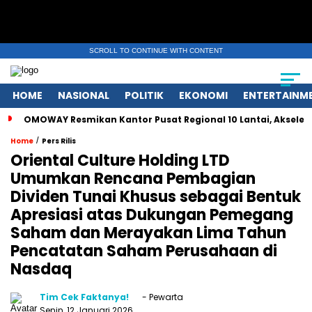
SCROLL TO CONTINUE WITH CONTENT
HOME
NASIONAL
POLITIK
EKONOMI
ENTERTAINM
OMOWAY Resmikan Kantor Pusat Regional 10 Lantai, Akseler
/
Home
Pers Rilis
Oriental Culture Holding LTD
Umumkan Rencana Pembagian
Dividen Tunai Khusus sebagai Bentuk
Apresiasi atas Dukungan Pemegang
Saham dan Merayakan Lima Tahun
Pencatatan Saham Perusahaan di
Nasdaq
Tim Cek Faktanya!
- Pewarta
Senin, 12 Januari 2026