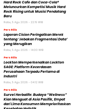
Hard Rock Cafe dan Coca-Cola®
Meluncurkan Kompetisi Musik Hard
Rock Rising untuk Musisi Pendatang
Baru
Rabu, 5 Agu 2026 - 22:15 WIB
Pers Rilis
Laporan Cision Peringatkan Merek
tentang ‘Jebakan Fragmentasi Data’
yang Merugikan
Rabu, 5 Agu 2026 - 14:00 WIB
Pers Rilis
Lockton Memperkenalkan Lockton
SAGE: Platform Kecerdasan
Perusahaan Terpadu Pertama di
Industri
Rabu, 5 Agu 2026 - 04:12 WIB
Pers Rilis
Survei Herbalife: Budaya “Wellness”
Kian Menguat di Asia Pasifik, Empat
dari Lima Konsumen Memprioritaskan
Kesehatan Holistik