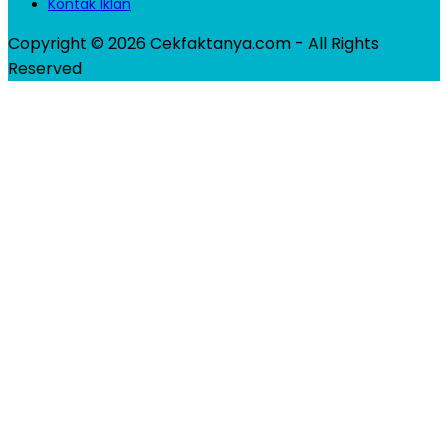
Kontak Iklan
Copyright © 2026 Cekfaktanya.com - All Rights
Reserved