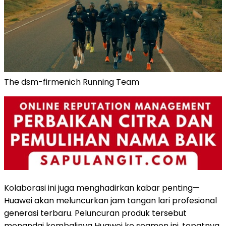
The dsm-firmenich Running Team
Kolaborasi ini juga menghadirkan kabar penting—
Huawei akan meluncurkan jam tangan lari profesional
generasi terbaru. Peluncuran produk tersebut
menandai kembalinya Huawei ke segmen ini, tepatnya