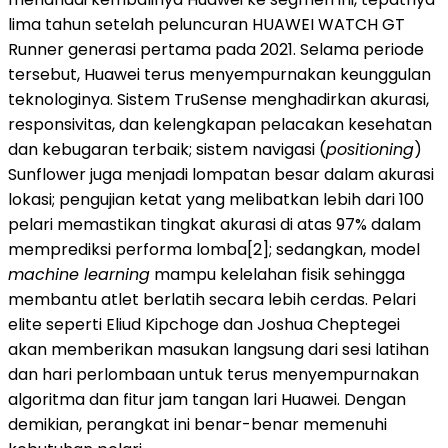
lima tahun setelah peluncuran HUAWEI WATCH GT
Runner generasi pertama pada 2021. Selama periode
tersebut, Huawei terus menyempurnakan keunggulan
teknologinya. Sistem TruSense menghadirkan akurasi,
responsivitas, dan kelengkapan pelacakan kesehatan
dan kebugaran terbaik; sistem navigasi (
positioning
)
Sunflower juga menjadi lompatan besar dalam akurasi
lokasi; pengujian ketat yang melibatkan lebih dari 100
pelari memastikan tingkat akurasi di atas 97% dalam
memprediksi performa lomba[2]; sedangkan, model
machine learning
mampu kelelahan fisik sehingga
membantu atlet berlatih secara lebih cerdas. Pelari
elite seperti Eliud Kipchoge dan Joshua Cheptegei
akan memberikan masukan langsung dari sesi latihan
dan hari perlombaan untuk terus menyempurnakan
algoritma dan fitur jam tangan lari Huawei. Dengan
demikian, perangkat ini benar-benar memenuhi