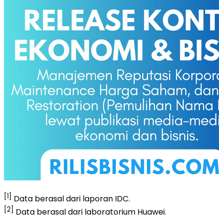
[1]
Data berasal dari laporan IDC.
[2]
Data berasal dari laboratorium Huawei.