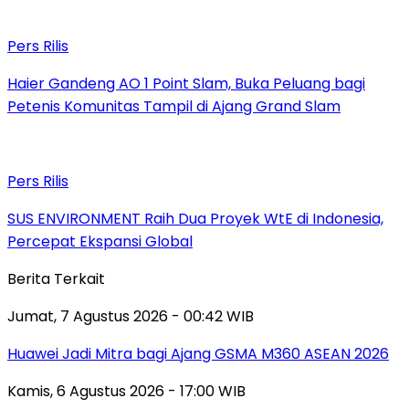
Pers Rilis
Haier Gandeng AO 1 Point Slam, Buka Peluang bagi
Petenis Komunitas Tampil di Ajang Grand Slam
Pers Rilis
SUS ENVIRONMENT Raih Dua Proyek WtE di Indonesia,
Percepat Ekspansi Global
Berita Terkait
Jumat, 7 Agustus 2026 - 00:42 WIB
Huawei Jadi Mitra bagi Ajang GSMA M360 ASEAN 2026
Kamis, 6 Agustus 2026 - 17:00 WIB