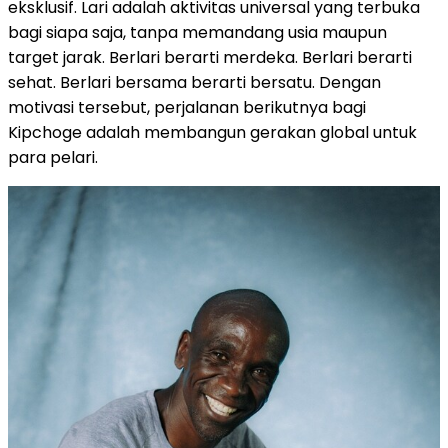
eksklusif. Lari adalah aktivitas universal yang terbuka
bagi siapa saja, tanpa memandang usia maupun
target jarak. Berlari berarti merdeka. Berlari berarti
sehat. Berlari bersama berarti bersatu. Dengan
motivasi tersebut, perjalanan berikutnya bagi
Kipchoge adalah membangun gerakan global untuk
para pelari.