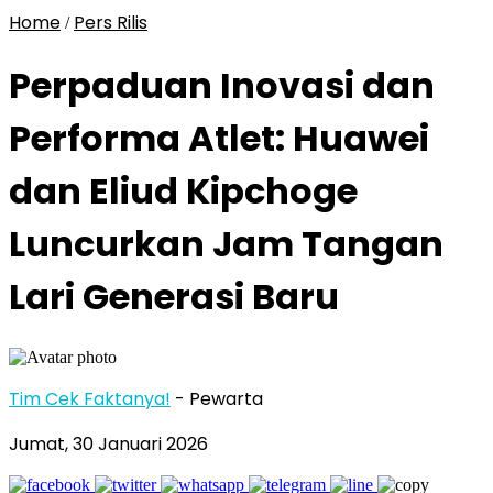
Home
Pers Rilis
/
Perpaduan Inovasi dan
Performa Atlet: Huawei
dan Eliud Kipchoge
Luncurkan Jam Tangan
Lari Generasi Baru
Tim Cek Faktanya!
- Pewarta
Jumat, 30 Januari 2026