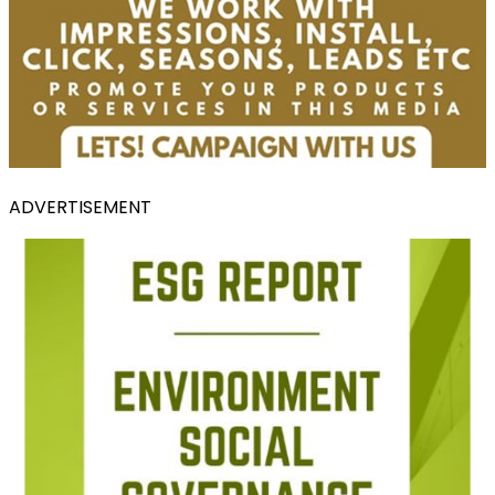
ADVERTISEMENT