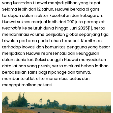
yang luas—dan Huawei menjadi pilihan yang tepat.
Selama lebih dari 12 tahun, Huawei berada di garis
terdepan dalam sektor kesehatan dan kebugaran.
Huawei sukses menjual lebih dari 200 juta perangkat
wearable
ke seluruh dunia hingga Juni 2025[1], serta
mendominasi volume penjualan global sepanjang tiga
triwulan pertama pada tahun tersebut. Komitmen
terhadap inovasi dan komunitas pengguna yang besar
menjadikan Huawei representasi dari keunggulan
dalam dunia lari. Solusi canggih Huawei menyediakan
data latihan yang presisi, serta evaluasi beban latihan
berbasiskan sains bagi Kipchoge dan timnya,
membantu atlet elite menembus batas dan
mengoptimalkan potensi.