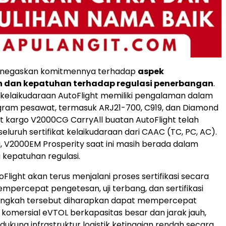
enegaskan komitmennya terhadap
aspek
 dan kepatuhan terhadap regulasi penerbangan
.
si kelaikudaraan AutoFlight memiliki pengalaman dalam
gram pesawat, termasuk ARJ21-700, C919, dan Diamond
 kargo V2000CG CarryAll buatan AutoFlight telah
luruh sertifikat kelaikudaraan dari CAAC (TC, PC, AC).
, V2000EM Prosperity saat ini masih berada dalam
a kepatuhan regulasi.
Flight akan terus menjalani proses sertifikasi secara
mpercepat pengetesan, uji terbang, dan sertifikasi
ngkah tersebut diharapkan dapat mempercepat
omersial eVTOL berkapasitas besar dan jarak jauh,
dukung infrastruktur logistik ketinggian rendah secara