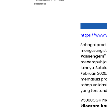
Tersedia dalam 100
Bahasa
https://www.
Sebagai produ
mengusung st
Passengers"
menempuh jarak
lainnya. Sete
Februari 2026
memasuki pros
tahap validas
yang terstanda
V5000CGH me
kilogram
,
ka