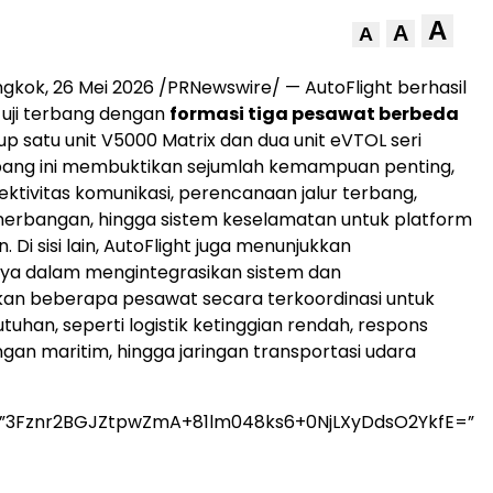
A
A
A
gkok, 26 Mei 2026 /PRNewswire/ — AutoFlight berhasil
uji terbang dengan
formasi tiga pesawat berbeda
 satu unit V5000 Matrix dan dua unit eVTOL seri
rbang ini membuktikan sejumlah kemampuan penting,
ektivitas komunikasi, perencanaan jalur terbang,
nerbangan, hingga sistem keselamatan untuk platform
n. Di sisi lain, AutoFlight juga menunjukkan
 dalam mengintegrasikan sistem dan
an beberapa pesawat secara terkoordinasi untuk
tuhan, seperti logistik ketinggian rendah, respons
ngan maritim, hingga jaringan transportasi udara
=”3Fznr2BGJZtpwZmA+81lm048ks6+0NjLXyDdsO2YkfE=”