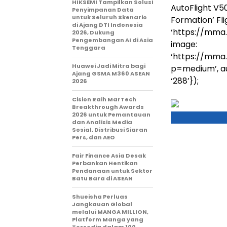
HIKSEMI Tampilkan Solusi
AutoFlight V5
Penyimpanan Data
untuk Seluruh Skenario
Formation’ Fli
di Ajang DTI Indonesia
‘https://mma
2026, Dukung
Pengembangan AI di Asia
image:
Tenggara
‘https://mma
Huawei Jadi Mitra bagi
p=medium’, auto
Ajang GSMA M360 ASEAN
‘288’});
2026
Cision Raih MarTech
Breakthrough Awards
2026 untuk Pemantauan
dan Analisis Media
Sosial, Distribusi Siaran
Pers, dan AEO
Fair Finance Asia Desak
Perbankan Hentikan
Pendanaan untuk Sektor
Batu Bara di ASEAN
Shueisha Perluas
Jangkauan Global
melalui MANGA MILLION,
Platform Manga yang