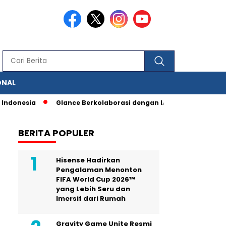
ONAL
sia
Glance Berkolaborasi dengan IAS, Berbagai Fitur Penguku
BERITA POPULER
Hisense Hadirkan
Pengalaman Menonton
FIFA World Cup 2026™
yang Lebih Seru dan
Imersif dari Rumah
Gravity Game Unite Resmi