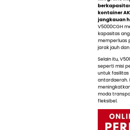
berkapasita
kontainer AK
jangkauan hi
V5000CGH mel
kapasitas angk
memperluas p
jarak jauh da
Selain itu, V
seperti misi 
untuk fasilitas
antardaerah.
meningkatkan 
moda transpor
fleksibel.