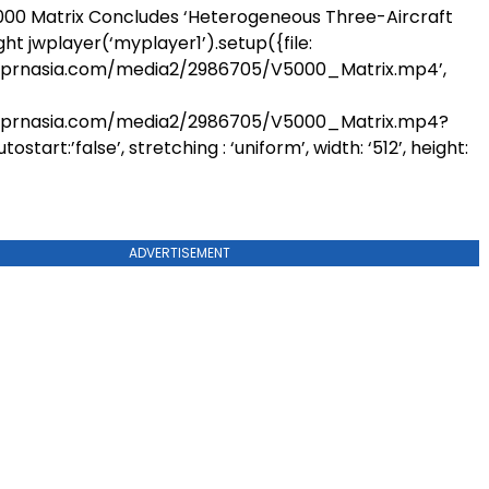
000 Matrix Concludes ‘Heterogeneous Three-Aircraft
ght
jwplayer(‘myplayer1’).setup({file:
.prnasia.com/media2/2986705/V5000_Matrix.mp4’,
.prnasia.com/media2/2986705/V5000_Matrix.mp4?
start:’false’, stretching : ‘uniform’, width: ‘512’, height:
ADVERTISEMENT