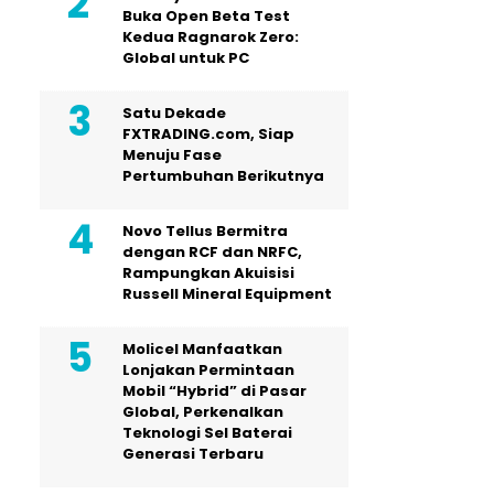
Buka Open Beta Test
Kedua Ragnarok Zero:
Global untuk PC
Satu Dekade
FXTRADING.com, Siap
Menuju Fase
Pertumbuhan Berikutnya
Novo Tellus Bermitra
dengan RCF dan NRFC,
Rampungkan Akuisisi
Russell Mineral Equipment
Molicel Manfaatkan
Lonjakan Permintaan
Mobil “Hybrid” di Pasar
Global, Perkenalkan
Teknologi Sel Baterai
Generasi Terbaru