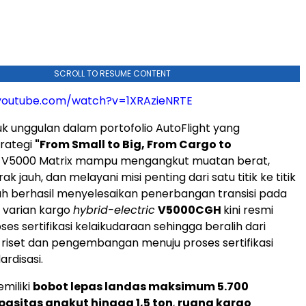
SCROLL TO RESUME CONTENT
youtube.com/watch?v=1XRAzieNRTE
k unggulan dalam portofolio AutoFlight yang
rategi
"From Small to Big, From Cargo to
, V5000 Matrix mampu mengangkut muatan berat,
 jauh, dan melayani misi penting dari satu titik ke titik
lah berhasil menyelesaikan penerbangan transisi pada
, varian kargo
hybrid-electric
V5000CGH
kini resmi
es sertifikasi kelaikudaraan sehingga beralih dari
i riset dan pengembangan menuju proses sertifikasi
rdisasi.
miliki
bobot lepas landas maksimum 5.700
pasitas angkut hingga 1,5 ton
,
ruang kargo