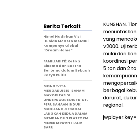
KUNSHAN, Tion
Berita Terkait
menuntaskan 
Himel Hadirkan Visi
yang mencakup
Hunian Modern melalui
V2000. Uji te
Kampanye Global
“Dream Home”
mulai dari kon
koordinasi pe
FAMILIARITÉ: Ketika
Sinema dan Sastra
5 ton dan 2 to
Bertemu dalam Sebuah
kemampuannya
Karya Puitis
mengoperasik
MONDEVITA
berbagai kebu
MENGAKUISISI SAHAM
MAYORITAS DI
darurat, duku
UNDERSCORE DISTRICT,
regional.
PERUSAHAAN INDUK
MAGLIANO, SEBAGAI
LANGKAH KEDUA DALAM
jwplayer.key
MEMBANGUN PLATFORM
MEREK MEWAH ITALIA
BARU