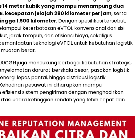
s 14 meter kubik yang mampu menampung dua
E
,
kecepatan jelajah 280 kilometer per jam
, serta
ngga 1.500 kilometer
. Dengan spesifikasi tersebut,
ampaui keterbatasan eVTOL konvensional dari sisi
ut, jarak tempuh, dan efisiensi biaya, sekaligus
emanfaatan teknologi eVTOL untuk kebutuhan logistik
n muatan berat.
5000CGH juga mendukung berbagai kebutuhan strategis,
penyelamatan darurat berskala besar, pasokan logistik
 energi lepas pantai, hingga distribusi logistik
 Kehadiran pesawat ini diharapkan mampu
efisiensi sistem pengiriman dengan menghadirkan
tasi udara ketinggian rendah yang lebih cepat dan