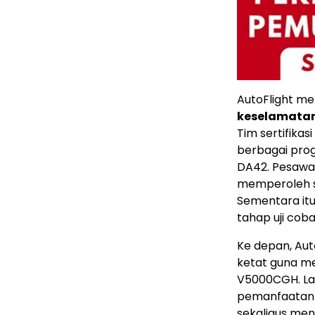
AutoFlight m
keselamatan
Tim sertifika
berbagai pro
DA42. Pesawat
memperoleh se
Sementara itu
tahap uji cob
Ke depan, Auto
ketat guna me
V5000CGH. La
pemanfaatan k
sekaligus men